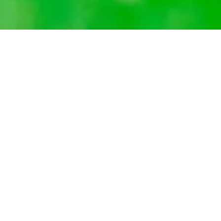
Acerca 
CONTENIDO
Páginas Amarillas es el directorio comercial más gr
de Latinoamérica, en el que encontrarás la solución
necesitas de forma rápida y sencilla. Realiza 
búsquedas comerciales desde cualquier luga