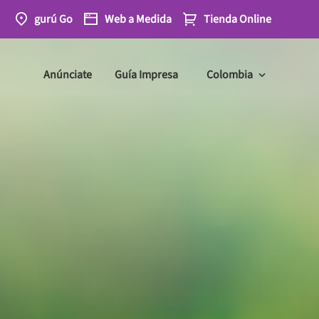
gurú Go
Web
a Medida
Tienda
Online
Anúnciate
Guía Impresa
Colombia