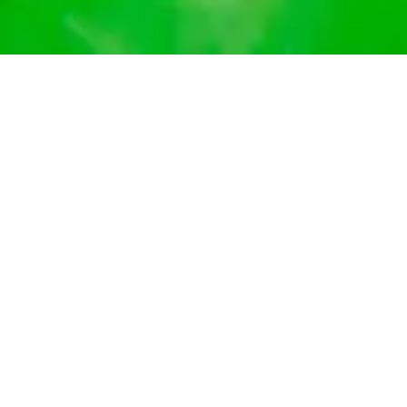
de nosotros
Contacta con gurú
Términos y condiciones
ande
 que
tus
r y
SÍGUENOS